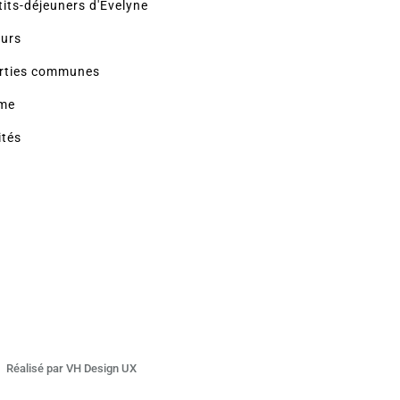
tits-déjeuners d'Evelyne
eurs
rties communes
sme
ités
Réalisé par VH Design UX