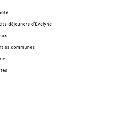
hôte
tits-déjeuners d'Evelyne
eurs
rties communes
sme
ités